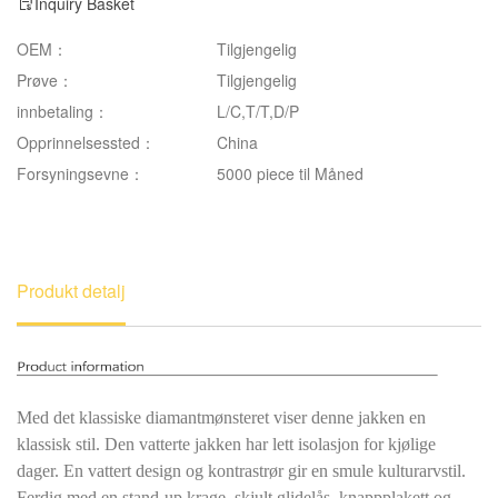
Inquiry Basket
OEM：
Tilgjengelig
Prøve：
Tilgjengelig
innbetaling：
L/C,T/T,D/P
Opprinnelsessted：
China
Forsyningsevne：
5000 piece til Måned
Produkt detalj