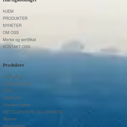
HJEM
PRODUKTER
NYHETER
OM OSS
Merke og sertifikat
KONTAKT OSS
Produkter
Ned jakker
Polstrede jakker
VEST
Vindbryter
Utendørs jakker
HETTEGENSERE OG GENSERE
Skjorter
Hjemmeklær