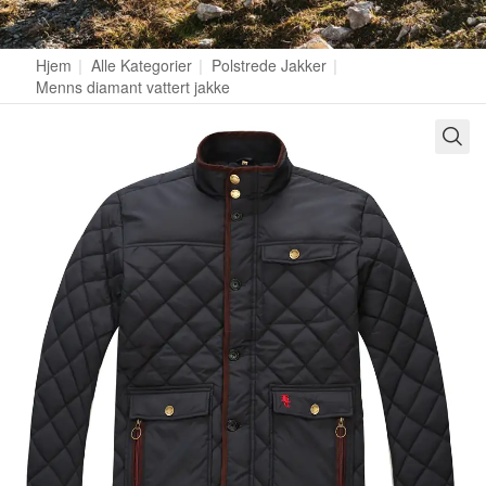
Hjem
|
Alle Kategorier
|
Polstrede Jakker
|
Menns diamant vattert jakke