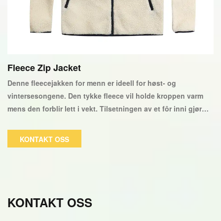
Fleece Zip Jacket
Denne fleecejakken for menn er ideell for høst- og
vintersesongene. Den tykke fleece vil holde kroppen varm
mens den forblir lett i vekt. Tilsetningen av et fôr inni gjør
det mer behagelig å ha på seg. En brystlomme laget av et
vevd stoff gir et fasjonabelt preg.
KONTAKT OSS
KONTAKT OSS