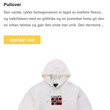
Pullover
Den varme, tykke hettegenseren er laget av krøllete fleece,
og trakthalsen med en glidelås og en justerbar hette gir den
en urban følelse og gjør den enda mer unik. Den monterte
passformen gir den en behagelig, feminin silhuett. Den har
en kenguru -lomme foran, en plysj indre fôr og et 100% ytre
KONTAKT OSS
stoff for polyester.