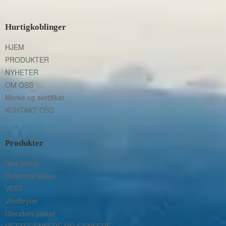
Hurtigkoblinger
HJEM
PRODUKTER
NYHETER
OM OSS
Merke og sertifikat
KONTAKT OSS
Produkter
Ned jakker
Polstrede jakker
VEST
Vindbryter
Utendørs jakker